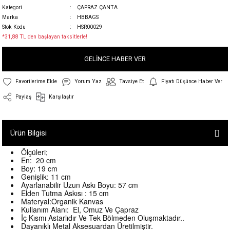
Kategori
ÇAPRAZ ÇANTA
Marka
HBBAGS
Stok Kodu
HSR00029
*31,88 TL den başlayan taksitlerle!
GELİNCE HABER VER
Yorum Yaz
Tavsiye Et
Fiyatı Düşünce Haber Ver
Paylaş
Karşılaştır
Ürün Bilgisi
Ölçüleri;
En: 20 cm
Boy: 19 cm
Genişlik: 11 cm
Ayarlanabilir Uzun Askı Boyu: 57 cm
Elden Tutma Askısı : 15 cm
Materyal:Organik Kanvas
Kullanım Alanı: El, Omuz Ve Çapraz
İç Kısmı Astarlıdır Ve Tek Bölmeden Oluşmaktadır..
Dayanıklı Metal Aksesuardan Üretilmiştir.