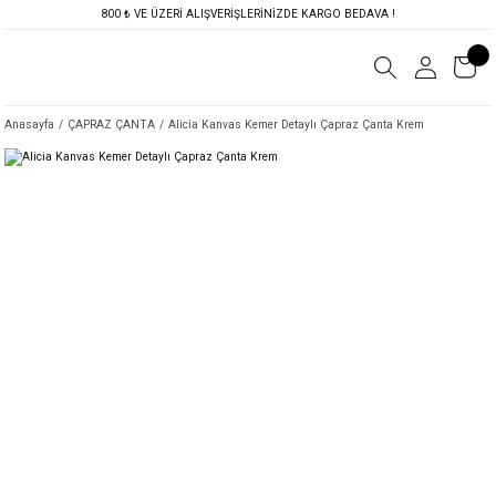
800 ₺ VE ÜZERİ ALIŞVERİŞLERİNİZDE KARGO BEDAVA !
Anasayfa
ÇAPRAZ ÇANTA
Alicia Kanvas Kemer Detaylı Çapraz Çanta Krem