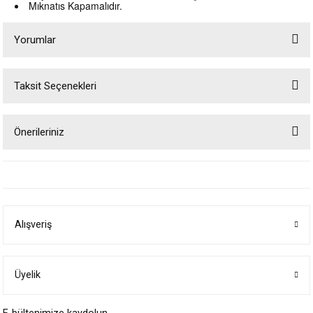
Mıknatıs Kapamalıdır.
Yorumlar
Taksit Seçenekleri
Bu ürüne ilk yorumu siz yapın!
Önerileriniz
Yorum Yaz
Bu ürünün fiyat bilgisi, resim, ürün açıklamalarında ve diğer konularda
yetersiz gördüğünüz noktaları öneri formunu kullanarak tarafımıza
iletebilirsiniz.
Görüş ve önerileriniz için teşekkür ederiz.
Alışveriş
Ürün resmi kalitesiz, bozuk veya görüntülenemiyor.
Ürün açıklamasında eksik bilgiler bulunuyor.
Ürün bilgilerinde hatalar bulunuyor.
Üyelik
Ürün fiyatı diğer sitelerden daha pahalı.
Bu ürüne benzer farklı alternatifler olmalı.