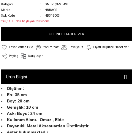
Kategori
OMUZ ÇANTASI
Marka
HBBAGS
Stok Kodu
HB315003
*42,51 TL den başlayan taksitlerle!
GELİNCE HABER VER
Yorum Yaz
Tavsiye Et
Fiyatı Düşünce Haber Ver
Paylaş
Karşılaştır
Ürün Bilgisi
Ölçüleri:
En: 35 cm
Boy: 20 cm
Genişlik: 10 cm
Askı Boyu: 24 cm
Kullanım Alanı: Omuz , Elde
Dayanıklı Metal Aksesuardan Üretilmiştir.
Astar bulunmaktadır.