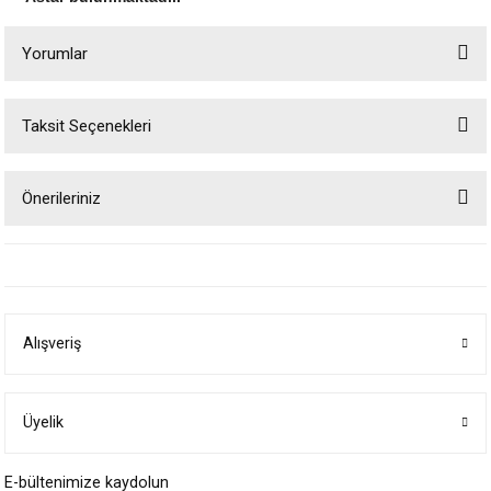
Yorumlar
Taksit Seçenekleri
Bu ürüne ilk yorumu siz yapın!
Önerileriniz
Yorum Yaz
Bu ürünün fiyat bilgisi, resim, ürün açıklamalarında ve diğer konularda
yetersiz gördüğünüz noktaları öneri formunu kullanarak tarafımıza
iletebilirsiniz.
Görüş ve önerileriniz için teşekkür ederiz.
Alışveriş
Ürün resmi kalitesiz, bozuk veya görüntülenemiyor.
Ürün açıklamasında eksik bilgiler bulunuyor.
Ürün bilgilerinde hatalar bulunuyor.
Üyelik
Ürün fiyatı diğer sitelerden daha pahalı.
E-bültenimize kaydolun
Bu ürüne benzer farklı alternatifler olmalı.