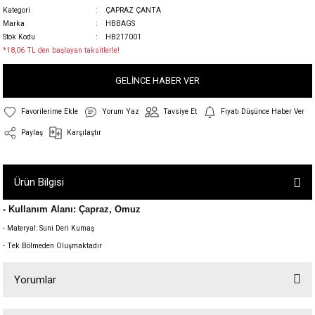
Kategori
ÇAPRAZ ÇANTA
Marka
HBBAGS
Stok Kodu
HB217001
*18,06 TL den başlayan taksitlerle!
GELİNCE HABER VER
Yorum Yaz
Tavsiye Et
Fiyatı Düşünce Haber Ver
Paylaş
Karşılaştır
Ürün Bilgisi
- Kullanım Alanı: Çapraz, Omuz
- Materyal: Suni Deri Kumaş
- Tek Bölmeden Oluşmaktadır
Yorumlar