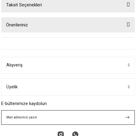
Taksit Seçenekleri
Bu ürüne ilk yorumu siz yapın!
Önerileriniz
Yorum Yaz
Bu ürünün fiyat bilgisi, resim, ürün açıklamalarında ve diğer konularda
yetersiz gördüğünüz noktaları öneri formunu kullanarak tarafımıza
iletebilirsiniz.
Görüş ve önerileriniz için teşekkür ederiz.
Alışveriş
Ürün resmi kalitesiz, bozuk veya görüntülenemiyor.
Ürün açıklamasında eksik bilgiler bulunuyor.
Ürün bilgilerinde hatalar bulunuyor.
Üyelik
Ürün fiyatı diğer sitelerden daha pahalı.
E-bültenimize kaydolun
Bu ürüne benzer farklı alternatifler olmalı.