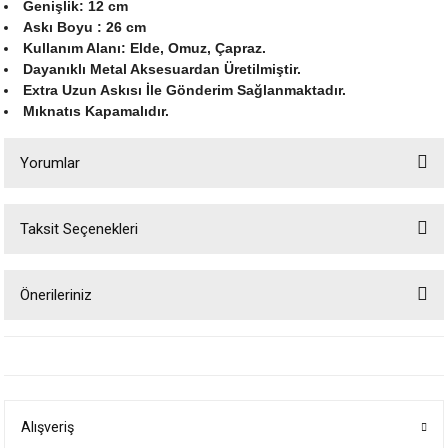
Genişlik: 12 cm
Askı Boyu : 26 cm
Kullanım Alanı: Elde, Omuz, Çapraz
.
Dayanıklı Metal Aksesuardan Üretilmiştir.
Extra Uzun Askısı İle Gönderim Sağlanmaktadır.
Mıknatıs Kapamalıdır.
Yorumlar
Taksit Seçenekleri
Bu ürüne ilk yorumu siz yapın!
Önerileriniz
Yorum Yaz
Bu ürünün fiyat bilgisi, resim, ürün açıklamalarında ve diğer konularda
yetersiz gördüğünüz noktaları öneri formunu kullanarak tarafımıza
iletebilirsiniz.
Görüş ve önerileriniz için teşekkür ederiz.
Alışveriş
Ürün resmi kalitesiz, bozuk veya görüntülenemiyor.