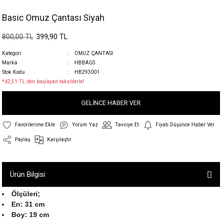
Basic Omuz Çantası Siyah
399,90 TL
800,00 TL
Kategori
OMUZ ÇANTASI
Marka
HBBAGS
Stok Kodu
HB293001
*42,51 TL den başlayan taksitlerle!
GELİNCE HABER VER
Yorum Yaz
Tavsiye Et
Fiyatı Düşünce Haber Ver
Paylaş
Karşılaştır
Ürün Bilgisi
Ölçüleri
;
En: 31 cm
Boy: 19 cm