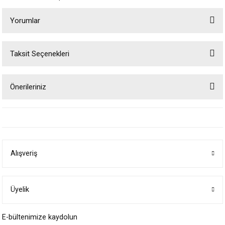
Yorumlar
Taksit Seçenekleri
Bu ürüne ilk yorumu siz yapın!
Önerileriniz
Yorum Yaz
Bu ürünün fiyat bilgisi, resim, ürün açıklamalarında ve diğer konularda
yetersiz gördüğünüz noktaları öneri formunu kullanarak tarafımıza
iletebilirsiniz.
Görüş ve önerileriniz için teşekkür ederiz.
Alışveriş
Ürün resmi kalitesiz, bozuk veya görüntülenemiyor.
Ürün açıklamasında eksik bilgiler bulunuyor.
Ürün bilgilerinde hatalar bulunuyor.
Üyelik
Ürün fiyatı diğer sitelerden daha pahalı.
E-bültenimize kaydolun
Bu ürüne benzer farklı alternatifler olmalı.