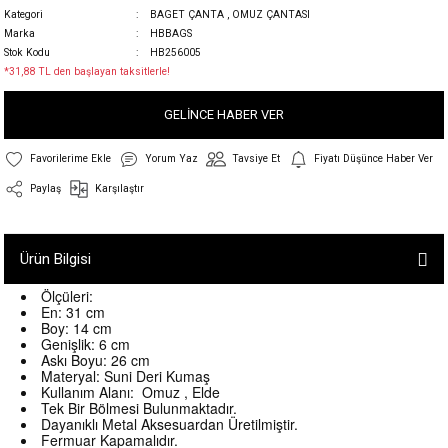
Kategori
BAGET ÇANTA
,
OMUZ ÇANTASI
Marka
HBBAGS
Stok Kodu
HB256005
*31,88 TL den başlayan taksitlerle!
GELİNCE HABER VER
Yorum Yaz
Tavsiye Et
Fiyatı Düşünce Haber Ver
Paylaş
Karşılaştır
Ürün Bilgisi
Ölçüleri:
En: 31 cm
Boy: 14 cm
Genişlik: 6 cm
Askı Boyu: 26 cm
Materyal: Suni Deri Kumaş
Kullanım Alanı: Omuz , Elde
Tek Bir Bölmesi Bulunmaktadır.
Dayanıklı Metal Aksesuardan Üretilmiştir.
Fermuar Kapamalıdır.