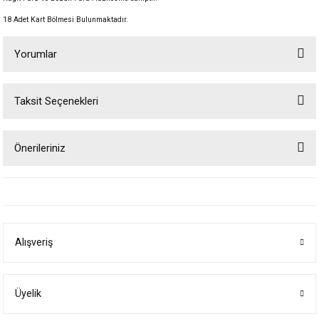
18 Adet Kart Bölmesi Bulunmaktadır.
Yorumlar
Taksit Seçenekleri
Bu ürüne ilk yorumu siz yapın!
Önerileriniz
Yorum Yaz
Bu ürünün fiyat bilgisi, resim, ürün açıklamalarında ve diğer konularda
yetersiz gördüğünüz noktaları öneri formunu kullanarak tarafımıza
iletebilirsiniz.
Görüş ve önerileriniz için teşekkür ederiz.
Alışveriş
Ürün resmi kalitesiz, bozuk veya görüntülenemiyor.
Ürün açıklamasında eksik bilgiler bulunuyor.
Ürün bilgilerinde hatalar bulunuyor.
Üyelik
Ürün fiyatı diğer sitelerden daha pahalı.