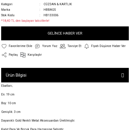
Kategori
CÜZDAN & KARTLIK
Marka
HBBAGS
Stok Kodu
HB133006
*18,40 TL den başlayan taksitlerle!
GELİNCE HABER VER
Yorum Yaz
Tavsiye Et
Fiyatı Düşünce Haber Ver
Paylaş
Karşılaştır
Ürün Bilgisi
Ebatları;
En: 19 cm
Boy: 10 cm
Genişlik: 3 cm
Dayanıklı Gold Renkli Metal Aksesuardan Üretilmiştir.
Kağıt Para Ve Bozuk Para Haznesine Sahiptir.