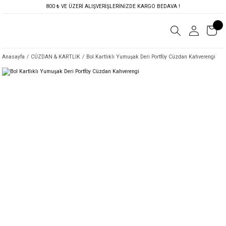
800 ₺ VE ÜZERİ ALIŞVERİŞLERİNİZDE KARGO BEDAVA !
Anasayfa
CÜZDAN & KARTLIK
Bol Kartlıklı Yumuşak Deri Portföy Cüzdan Kahverengi