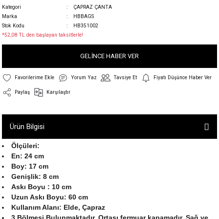
Kategori
ÇAPRAZ ÇANTA
Marka
HBBAGS
Stok Kodu
HB351002
*52,08 TL den başlayan taksitlerle!
GELİNCE HABER VER
Yorum Yaz
Tavsiye Et
Fiyatı Düşünce Haber Ver
Paylaş
Karşılaştır
Ürün Bilgisi
Ölçüleri:
En: 24 cm
Boy: 17 cm
Genişlik: 8 cm
Askı Boyu : 10 cm
Uzun Askı Boyu: 60 cm
Kullanım Alanı: Elde, Çapraz
3 Bölmesi Bulunmaktadır. Ortası fermuar kapamadır. Sağ ve