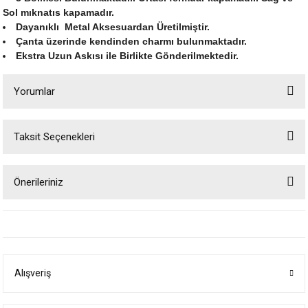
Sol mıknatıs kapamadır.
Dayanıklı Metal Aksesuardan Üretilmiştir.
Çanta üzerinde kendinden charmı bulunmaktadır.
Ekstra Uzun Askısı ile Birlikte Gönderilmektedir.
Yorumlar
Taksit Seçenekleri
Bu ürüne ilk yorumu siz yapın!
Önerileriniz
Yorum Yaz
Bu ürünün fiyat bilgisi, resim, ürün açıklamalarında ve diğer konularda
yetersiz gördüğünüz noktaları öneri formunu kullanarak tarafımıza
iletebilirsiniz.
Görüş ve önerileriniz için teşekkür ederiz.
Alışveriş
Ürün resmi kalitesiz, bozuk veya görüntülenemiyor.
Ürün açıklamasında eksik bilgiler bulunuyor.