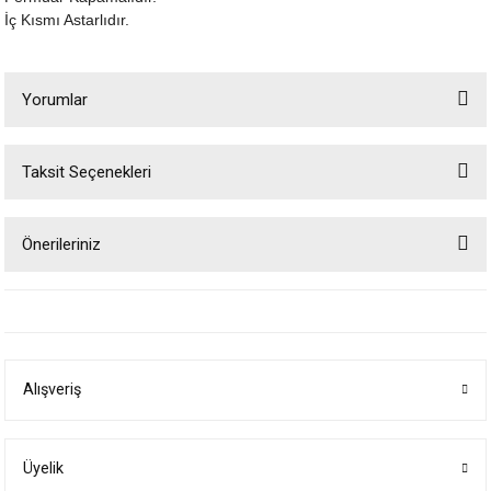
İç Kısmı Astarlıdır.
Yorumlar
Taksit Seçenekleri
Bu ürüne ilk yorumu siz yapın!
Önerileriniz
Yorum Yaz
Bu ürünün fiyat bilgisi, resim, ürün açıklamalarında ve diğer konularda
yetersiz gördüğünüz noktaları öneri formunu kullanarak tarafımıza
iletebilirsiniz.
Görüş ve önerileriniz için teşekkür ederiz.
Alışveriş
Ürün resmi kalitesiz, bozuk veya görüntülenemiyor.
Ürün açıklamasında eksik bilgiler bulunuyor.
Ürün bilgilerinde hatalar bulunuyor.
Üyelik