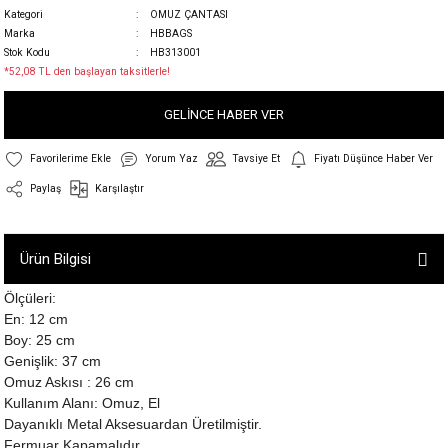
Kategori
OMUZ ÇANTASI
Marka
HBBAGS
Stok Kodu
HB313001
*52,08 TL den başlayan taksitlerle!
GELİNCE HABER VER
Yorum Yaz
Tavsiye Et
Fiyatı Düşünce Haber Ver
Paylaş
Karşılaştır
Ürün Bilgisi
Ölçüleri:
En: 12 cm
Boy: 25 cm
Genişlik: 37 cm
Omuz Askısı : 26 cm
Kullanım Alanı: Omuz, El
Dayanıklı Metal Aksesuardan Üretilmiştir.
Fermuar Kapamalıdır.