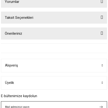
Yorumlar
Taksit Seçenekleri
Bu ürüne ilk yorumu siz yapın!
Önerileriniz
Yorum Yaz
Bu ürünün fiyat bilgisi, resim, ürün açıklamalarında ve diğer konularda
yetersiz gördüğünüz noktaları öneri formunu kullanarak tarafımıza
iletebilirsiniz.
Görüş ve önerileriniz için teşekkür ederiz.
Alışveriş
Ürün resmi kalitesiz, bozuk veya görüntülenemiyor.
Ürün açıklamasında eksik bilgiler bulunuyor.
Ürün bilgilerinde hatalar bulunuyor.
Üyelik
Ürün fiyatı diğer sitelerden daha pahalı.
E-bültenimize kaydolun
Bu ürüne benzer farklı alternatifler olmalı.