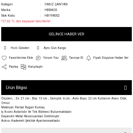
Kategori
OMUZ ÇANTASI
Marka
HBBAGS
Stok Kodu
HB198002
*27,63 TL den başlayan taksitlerle!
GELİNCE HABER VER
Hızlı Gönderi
Aynı Gün Kargo
Yorum Yaz
Tavsiye Et
Fiyatı Düşünce Haber Ver
Paylaş
Karşılaştır
Ürün Bilgisi
Ölçüleri; ; En: 21 cm ; Boy: 13 cm ; Genişlik: 6 cm ; Askı Boyu: 22 cm Kullanım Alanı: Elde,
Omuz
Materyal: Parlak Rugan Kumaş
İç Kısmı Astarlıdır Ve Tek Bölmesi Bulunmaktadır.
Dayanıklı Metal Aksesuardan Üretilmiştir.
Askısı Kademeli Şekilde Ayarlanmaktadır.