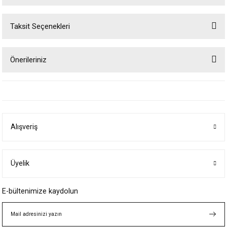
Taksit Seçenekleri
Bu ürüne ilk yorumu siz yapın!
Önerileriniz
Yorum Yaz
Bu ürünün fiyat bilgisi, resim, ürün açıklamalarında ve diğer konularda
yetersiz gördüğünüz noktaları öneri formunu kullanarak tarafımıza
iletebilirsiniz.
Görüş ve önerileriniz için teşekkür ederiz.
Alışveriş
Ürün resmi kalitesiz, bozuk veya görüntülenemiyor.
Ürün açıklamasında eksik bilgiler bulunuyor.
Ürün bilgilerinde hatalar bulunuyor.
Üyelik
Ürün fiyatı diğer sitelerden daha pahalı.
E-bültenimize kaydolun
Bu ürüne benzer farklı alternatifler olmalı.