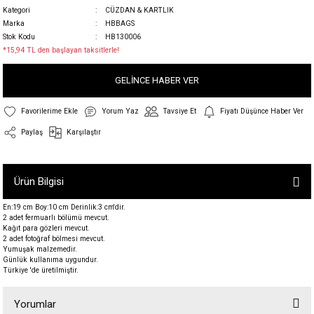
Kategori
CÜZDAN & KARTLIK
Marka
HBBAGS
Stok Kodu
HB130006
*15,94 TL den başlayan taksitlerle!
GELİNCE HABER VER
Yorum Yaz
Tavsiye Et
Fiyatı Düşünce Haber Ver
Paylaş
Karşılaştır
Ürün Bilgisi
En:19 cm Boy:10 cm Derinlik:3 cm'dir.
2 adet fermuarlı bölümü mevcut.
Kağıt para gözleri mevcut.
2 adet fotoğraf bölmesi mevcut.
Yumuşak malzemedir.
Günlük kullanıma uygundur.
Türkiye 'de üretilmiştir.
Yorumlar