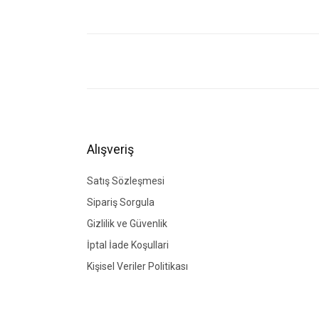
Bu ürünün fiyat bilgisi, resim, ürün açıklamalarında ve di
Görüş ve önerileriniz için teşekkür ederiz.
Ürün resmi kalitesiz, bozuk veya görüntülenemiyor.
Ürün açıklamasında eksik bilgiler bulunuyor.
Ürün bilgilerinde hatalar bulunuyor.
Alışveriş
Ürün fiyatı diğer sitelerden daha pahalı.
Bu ürüne benzer farklı alternatifler olmalı.
Satış Sözleşmesi
Sipariş Sorgula
Gizlilik ve Güvenlik
İptal İade Koşullari
Kişisel Veriler Politikası