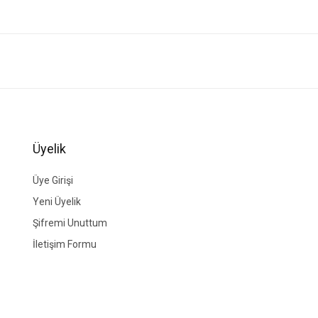
ğer konularda yetersiz gördüğünüz noktaları öneri formunu kullanarak tarafımıza i
Bu ürüne ilk yorumu siz yapın!
Yorum Yaz
Üyelik
Üye Girişi
Yeni Üyelik
Şifremi Unuttum
İletişim Formu
Gönder