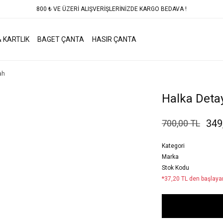
800 ₺ VE ÜZERİ ALIŞVERİŞLERİNİZDE KARGO BEDAVA !
 KARTLIK
BAGET ÇANTA
HASIR ÇANTA
ah
Halka Detay
349
700,00 TL
Kategori
Marka
Stok Kodu
*37,20 TL den başlayan