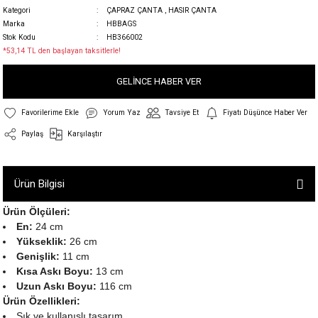
Kategori
ÇAPRAZ ÇANTA
,
HASIR ÇANTA
Marka
HBBAGS
Stok Kodu
HB366002
*53,14 TL den başlayan taksitlerle!
GELİNCE HABER VER
Yorum Yaz
Tavsiye Et
Fiyatı Düşünce Haber Ver
Paylaş
Karşılaştır
Ürün Bilgisi
Ürün Ölçüleri:
En:
24 cm
Yükseklik:
26 cm
Genişlik:
11 cm
Kısa Askı Boyu:
13 cm
Uzun Askı Boyu:
116 cm
Ürün Özellikleri:
Şık ve kullanışlı tasarım