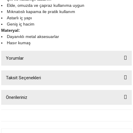
Elde, omuzda ve çapraz kullanıma uygun
Mıknatıslı kapama ile pratik kullanım
Astarlı iç yapı
Geniş iç hacim
Materyal:
Dayanıklı metal aksesuarlar
Hasır kumaş
Yorumlar
Taksit Seçenekleri
Bu ürüne ilk yorumu siz yapın!
Önerileriniz
Yorum Yaz
Bu ürünün fiyat bilgisi, resim, ürün açıklamalarında ve diğer konularda
yetersiz gördüğünüz noktaları öneri formunu kullanarak tarafımıza
iletebilirsiniz.
Görüş ve önerileriniz için teşekkür ederiz.