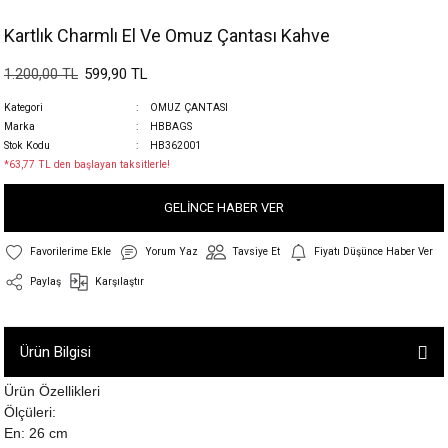
Kartlık Charmlı El Ve Omuz Çantası Kahve
599,90 TL
1.200,00 TL
Kategori
OMUZ ÇANTASI
Marka
HBBAGS
Stok Kodu
HB362001
*63,77 TL den başlayan taksitlerle!
GELİNCE HABER VER
Yorum Yaz
Tavsiye Et
Fiyatı Düşünce Haber Ver
Paylaş
Karşılaştır
Ürün Bilgisi
Ürün Özellikleri
Ölçüleri:
En: 26 cm