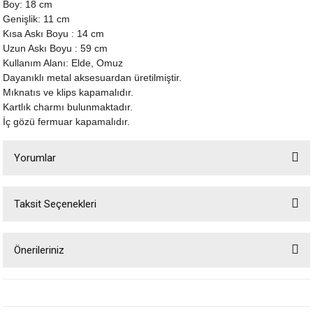
Boy: 18 cm
Genişlik: 11 cm
Kısa Askı Boyu : 14 cm
Uzun Askı Boyu : 59 cm
Kullanım Alanı: Elde, Omuz
Dayanıklı metal aksesuardan üretilmiştir.
Mıknatıs ve klips kapamalıdır.
Kartlık charmı bulunmaktadır.
İç gözü fermuar kapamalıdır.
Yorumlar
Taksit Seçenekleri
Bu ürüne ilk yorumu siz yapın!
Önerileriniz
Yorum Yaz
Bu ürünün fiyat bilgisi, resim, ürün açıklamalarında ve diğer konularda
yetersiz gördüğünüz noktaları öneri formunu kullanarak tarafımıza
iletebilirsiniz.