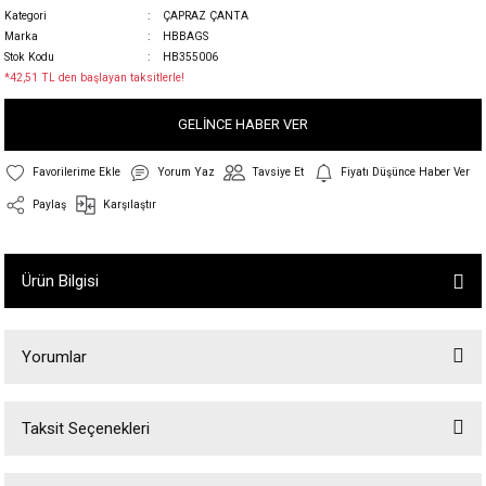
Kategori
ÇAPRAZ ÇANTA
Marka
HBBAGS
Stok Kodu
HB355006
*42,51 TL den başlayan taksitlerle!
GELİNCE HABER VER
Yorum Yaz
Tavsiye Et
Fiyatı Düşünce Haber Ver
Paylaş
Karşılaştır
Ürün Bilgisi
Yorumlar
Taksit Seçenekleri
Bu ürüne ilk yorumu siz yapın!