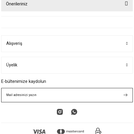
Önerileriniz
Yorum Yaz
Bu ürünün fiyat bilgisi, resim, ürün açıklamalarında ve diğer konularda
yetersiz gördüğünüz noktaları öneri formunu kullanarak tarafımıza
iletebilirsiniz.
Görüş ve önerileriniz için teşekkür ederiz.
Alışveriş
Ürün resmi kalitesiz, bozuk veya görüntülenemiyor.
Ürün açıklamasında eksik bilgiler bulunuyor.
Ürün bilgilerinde hatalar bulunuyor.
Üyelik
Ürün fiyatı diğer sitelerden daha pahalı.
E-bültenimize kaydolun
Bu ürüne benzer farklı alternatifler olmalı.
Gönder