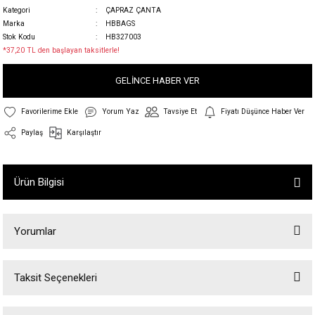
Kategori
ÇAPRAZ ÇANTA
Marka
HBBAGS
Stok Kodu
HB327003
*37,20 TL den başlayan taksitlerle!
GELİNCE HABER VER
Yorum Yaz
Tavsiye Et
Fiyatı Düşünce Haber Ver
Paylaş
Karşılaştır
Ürün Bilgisi
Yorumlar
Taksit Seçenekleri
Bu ürüne ilk yorumu siz yapın!