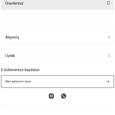
Önerileriniz
Yorum Yaz
Bu ürünün fiyat bilgisi, resim, ürün açıklamalarında ve diğer konularda
yetersiz gördüğünüz noktaları öneri formunu kullanarak tarafımıza
iletebilirsiniz.
Görüş ve önerileriniz için teşekkür ederiz.
Alışveriş
Ürün resmi kalitesiz, bozuk veya görüntülenemiyor.
Ürün açıklamasında eksik bilgiler bulunuyor.
Ürün bilgilerinde hatalar bulunuyor.
Üyelik
Ürün fiyatı diğer sitelerden daha pahalı.
E-bültenimize kaydolun
Bu ürüne benzer farklı alternatifler olmalı.
Gönder