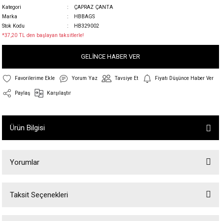
Kategori
ÇAPRAZ ÇANTA
Marka
HBBAGS
Stok Kodu
HB329002
*37,20 TL den başlayan taksitlerle!
GELİNCE HABER VER
Yorum Yaz
Tavsiye Et
Fiyatı Düşünce Haber Ver
Paylaş
Karşılaştır
Ürün Bilgisi
Yorumlar
Taksit Seçenekleri
Bu ürüne ilk yorumu siz yapın!