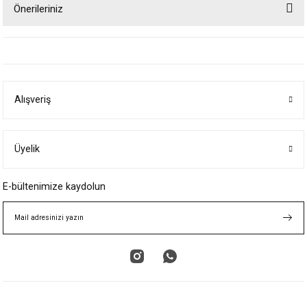
Önerileriniz
Yorum Yaz
Bu ürünün fiyat bilgisi, resim, ürün açıklamalarında ve diğer konularda
yetersiz gördüğünüz noktaları öneri formunu kullanarak tarafımıza
iletebilirsiniz.
Görüş ve önerileriniz için teşekkür ederiz.
Alışveriş
Ürün resmi kalitesiz, bozuk veya görüntülenemiyor.
Ürün açıklamasında eksik bilgiler bulunuyor.
Ürün bilgilerinde hatalar bulunuyor.
Üyelik
Ürün fiyatı diğer sitelerden daha pahalı.
E-bültenimize kaydolun
Bu ürüne benzer farklı alternatifler olmalı.
Gönder