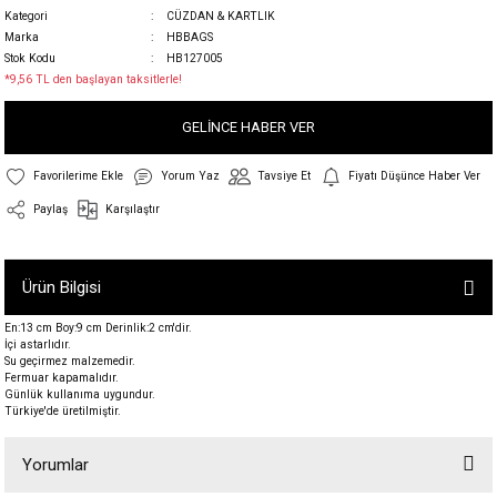
Kategori
CÜZDAN & KARTLIK
Marka
HBBAGS
Stok Kodu
HB127005
*9,56 TL den başlayan taksitlerle!
GELİNCE HABER VER
Yorum Yaz
Tavsiye Et
Fiyatı Düşünce Haber Ver
Paylaş
Karşılaştır
Ürün Bilgisi
En:13 cm Boy:9 cm Derinlik:2 cm'dir.
İçi astarlıdır.
Su geçirmez malzemedir.
Fermuar kapamalıdır.
Günlük kullanıma uygundur.
Türkiye'de üretilmiştir.
Yorumlar