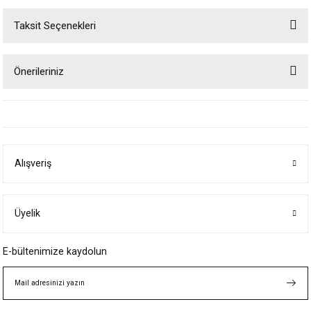
Taksit Seçenekleri
Bu ürüne ilk yorumu siz yapın!
Önerileriniz
Yorum Yaz
Bu ürünün fiyat bilgisi, resim, ürün açıklamalarında ve diğer konularda
yetersiz gördüğünüz noktaları öneri formunu kullanarak tarafımıza
iletebilirsiniz.
Görüş ve önerileriniz için teşekkür ederiz.
Alışveriş
Ürün resmi kalitesiz, bozuk veya görüntülenemiyor.
Ürün açıklamasında eksik bilgiler bulunuyor.
Ürün bilgilerinde hatalar bulunuyor.
Üyelik
Ürün fiyatı diğer sitelerden daha pahalı.
E-bültenimize kaydolun
Bu ürüne benzer farklı alternatifler olmalı.