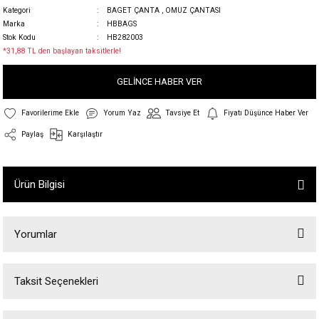
Kategori
BAGET ÇANTA
,
OMUZ ÇANTASI
Marka
HBBAGS
Stok Kodu
HB282003
*31,88 TL den başlayan taksitlerle!
GELİNCE HABER VER
Yorum Yaz
Tavsiye Et
Fiyatı Düşünce Haber Ver
Paylaş
Karşılaştır
Ürün Bilgisi
Yorumlar
Taksit Seçenekleri
Bu ürüne ilk yorumu siz yapın!