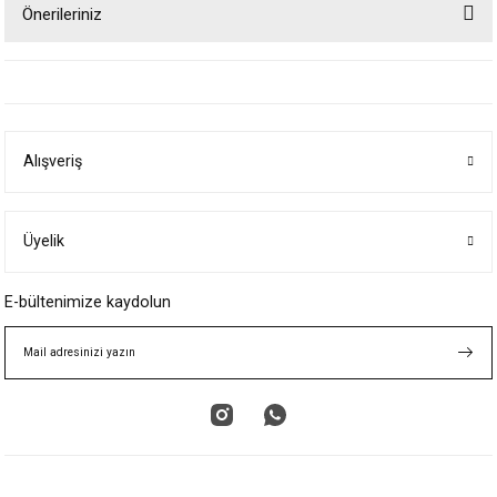
Önerileriniz
Yorum Yaz
Bu ürünün fiyat bilgisi, resim, ürün açıklamalarında ve diğer konularda
yetersiz gördüğünüz noktaları öneri formunu kullanarak tarafımıza
iletebilirsiniz.
Görüş ve önerileriniz için teşekkür ederiz.
Alışveriş
Ürün resmi kalitesiz, bozuk veya görüntülenemiyor.
Ürün açıklamasında eksik bilgiler bulunuyor.
Ürün bilgilerinde hatalar bulunuyor.
Üyelik
Ürün fiyatı diğer sitelerden daha pahalı.
E-bültenimize kaydolun
Bu ürüne benzer farklı alternatifler olmalı.
Gönder