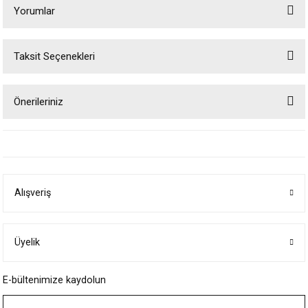
Yorumlar
Taksit Seçenekleri
Bu ürüne ilk yorumu siz yapın!
Önerileriniz
Yorum Yaz
Bu ürünün fiyat bilgisi, resim, ürün açıklamalarında ve diğer konularda
yetersiz gördüğünüz noktaları öneri formunu kullanarak tarafımıza
iletebilirsiniz.
Görüş ve önerileriniz için teşekkür ederiz.
Alışveriş
Ürün resmi kalitesiz, bozuk veya görüntülenemiyor.
Ürün açıklamasında eksik bilgiler bulunuyor.
Ürün bilgilerinde hatalar bulunuyor.
Üyelik
Ürün fiyatı diğer sitelerden daha pahalı.
E-bültenimize kaydolun
Bu ürüne benzer farklı alternatifler olmalı.