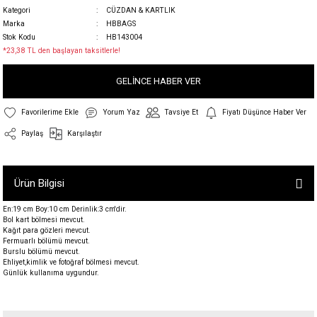
Kategori
CÜZDAN & KARTLIK
Marka
HBBAGS
Stok Kodu
HB143004
*23,38 TL den başlayan taksitlerle!
GELİNCE HABER VER
Yorum Yaz
Tavsiye Et
Fiyatı Düşünce Haber Ver
Paylaş
Karşılaştır
Ürün Bilgisi
En:19 cm Boy:10 cm Derinlik:3 cm'dir.
Bol kart bölmesi mevcut.
Kağıt para gözleri mevcut.
Fermuarlı bölümü mevcut.
Burslu bölümü mevcut.
Ehliyet,kimlik ve fotoğraf bölmesi mevcut.
Günlük kullanıma uygundur.