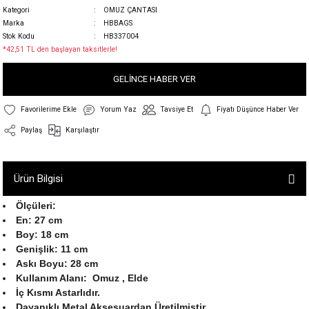
Kategori
OMUZ ÇANTASI
Marka
HBBAGS
Stok Kodu
HB337004
*42,51 TL den başlayan taksitlerle!
GELİNCE HABER VER
Yorum Yaz
Tavsiye Et
Fiyatı Düşünce Haber Ver
Paylaş
Karşılaştır
Ürün Bilgisi
Ölçüleri:
En: 27 cm
Boy: 18 cm
Genişlik: 11 cm
Askı Boyu: 28 cm
Kullanım Alanı: Omuz , Elde
İç Kısmı Astarlıdır.
Dayanıklı Metal Aksesuardan Üretilmiştir.