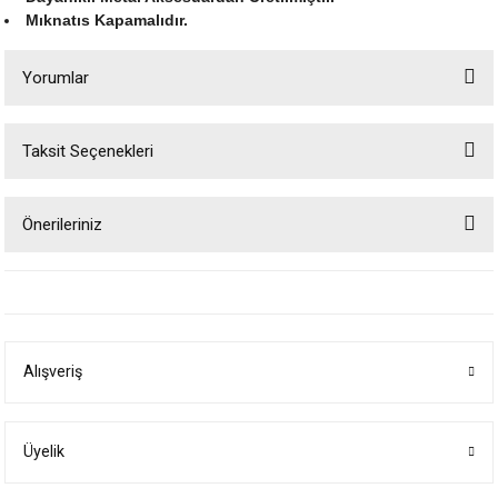
Mıknatıs Kapamalıdır.
Yorumlar
Taksit Seçenekleri
Bu ürüne ilk yorumu siz yapın!
Önerileriniz
Yorum Yaz
Bu ürünün fiyat bilgisi, resim, ürün açıklamalarında ve diğer konularda
yetersiz gördüğünüz noktaları öneri formunu kullanarak tarafımıza
iletebilirsiniz.
Görüş ve önerileriniz için teşekkür ederiz.
Alışveriş
Ürün resmi kalitesiz, bozuk veya görüntülenemiyor.
Ürün açıklamasında eksik bilgiler bulunuyor.
Ürün bilgilerinde hatalar bulunuyor.
Üyelik
Ürün fiyatı diğer sitelerden daha pahalı.