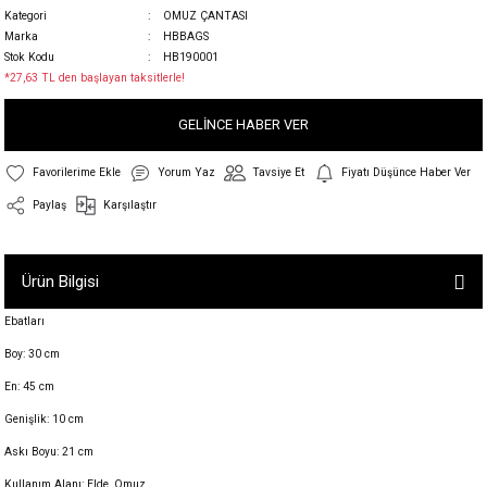
Kategori
OMUZ ÇANTASI
Marka
HBBAGS
Stok Kodu
HB190001
*27,63 TL den başlayan taksitlerle!
GELİNCE HABER VER
Yorum Yaz
Tavsiye Et
Fiyatı Düşünce Haber Ver
Paylaş
Karşılaştır
Ürün Bilgisi
Ebatları
Boy: 30 cm
En: 45 cm
Genişlik: 10 cm
Askı Boyu: 21 cm
Kullanım Alanı: Elde, Omuz