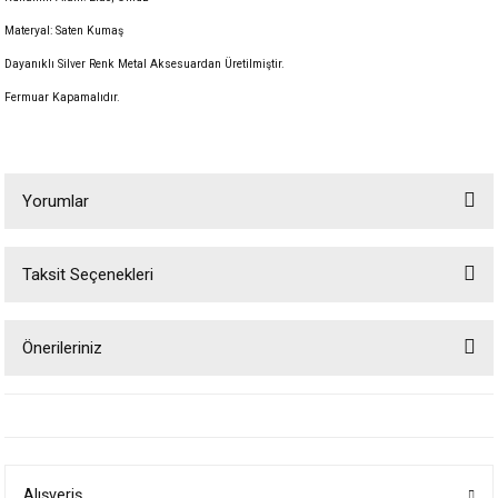
Materyal: Saten Kumaş
Dayanıklı Silver Renk Metal Aksesuardan Üretilmiştir.
Fermuar Kapamalıdır.
Yorumlar
Taksit Seçenekleri
Bu ürüne ilk yorumu siz yapın!
Önerileriniz
Yorum Yaz
Bu ürünün fiyat bilgisi, resim, ürün açıklamalarında ve diğer konularda
yetersiz gördüğünüz noktaları öneri formunu kullanarak tarafımıza
iletebilirsiniz.
Görüş ve önerileriniz için teşekkür ederiz.
Alışveriş