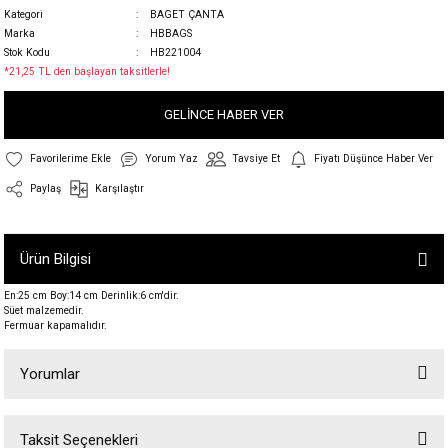
Kategori
BAGET ÇANTA
Marka
HBBAGS
Stok Kodu
HB221004
*21,25 TL den başlayan taksitlerle!
GELİNCE HABER VER
Yorum Yaz
Tavsiye Et
Fiyatı Düşünce Haber Ver
Paylaş
Karşılaştır
Ürün Bilgisi
En:25 cm Boy:14 cm Derinlik:6 cm'dir.
Süet malzemedir.
Fermuar kapamalıdır.
Yorumlar
Taksit Seçenekleri
Bu ürüne ilk yorumu siz yapın!