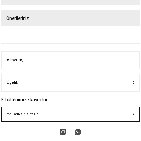
Önerileriniz
Yorum Yaz
Bu ürünün fiyat bilgisi, resim, ürün açıklamalarında ve diğer konularda
yetersiz gördüğünüz noktaları öneri formunu kullanarak tarafımıza
iletebilirsiniz.
Görüş ve önerileriniz için teşekkür ederiz.
Alışveriş
Ürün resmi kalitesiz, bozuk veya görüntülenemiyor.
Ürün açıklamasında eksik bilgiler bulunuyor.
Ürün bilgilerinde hatalar bulunuyor.
Üyelik
Ürün fiyatı diğer sitelerden daha pahalı.
E-bültenimize kaydolun
Bu ürüne benzer farklı alternatifler olmalı.
Gönder