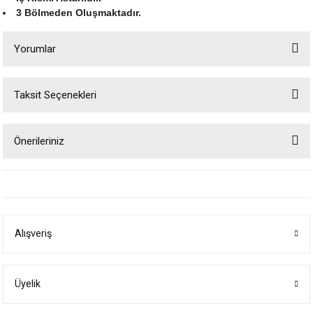
3 Bölmeden Oluşmaktadır.
Yorumlar
Taksit Seçenekleri
Bu ürüne ilk yorumu siz yapın!
Önerileriniz
Yorum Yaz
Bu ürünün fiyat bilgisi, resim, ürün açıklamalarında ve diğer konularda
yetersiz gördüğünüz noktaları öneri formunu kullanarak tarafımıza
iletebilirsiniz.
Görüş ve önerileriniz için teşekkür ederiz.
Alışveriş
Ürün resmi kalitesiz, bozuk veya görüntülenemiyor.
Ürün açıklamasında eksik bilgiler bulunuyor.
Ürün bilgilerinde hatalar bulunuyor.
Üyelik
Ürün fiyatı diğer sitelerden daha pahalı.