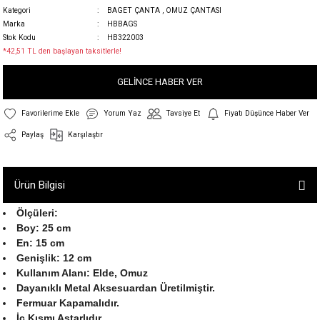
Kategori
BAGET ÇANTA
,
OMUZ ÇANTASI
Marka
HBBAGS
Stok Kodu
HB322003
*42,51 TL den başlayan taksitlerle!
GELİNCE HABER VER
Yorum Yaz
Tavsiye Et
Fiyatı Düşünce Haber Ver
Paylaş
Karşılaştır
Ürün Bilgisi
Ölçüleri:
Boy: 25 cm
En: 15 cm
Genişlik: 12 cm
Kullanım Alanı: Elde, Omuz
Dayanıklı Metal Aksesuardan Üretilmiştir.
Fermuar Kapamalıdır.
İç Kısmı Astarlıdır.