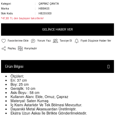
Kategori
ÇAPRAZ ÇANTA
Marka
HBBAGS
Stok Kodu
HB255003
*47,83 TL den başlayan taksitlerle!
GELİNCE HABER VER
Yorum Yaz
Tavsiye Et
Fiyatı Düşünce Haber Ver
Paylaş
Karşılaştır
Ürün Bilgisi
Ölçüleri
;
En: 37 cm
Boy: 25 cm
Genişlik: 10 cm
Askı Boyu :
58 cm
Kullanım Alanı: Elde, Omuz, Çapraz
Materyal: Saten Kumaş
İç Kısmı Astarlıdır Ve Tek Bölmesi Mevcuttur.
Dayanıklı Metal Aksesuardan Üretilmiştir.
Ekstra Uzun Askısı İle Birlikte Gönderilmektedir.