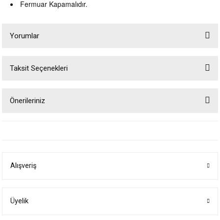
Fermuar Kapamalıdır.
Yorumlar
Taksit Seçenekleri
Bu ürüne ilk yorumu siz yapın!
Önerileriniz
Yorum Yaz
Bu ürünün fiyat bilgisi, resim, ürün açıklamalarında ve diğer konularda
yetersiz gördüğünüz noktaları öneri formunu kullanarak tarafımıza
iletebilirsiniz.
Görüş ve önerileriniz için teşekkür ederiz.
Alışveriş
Ürün resmi kalitesiz, bozuk veya görüntülenemiyor.
Ürün açıklamasında eksik bilgiler bulunuyor.
Ürün bilgilerinde hatalar bulunuyor.
Üyelik
Ürün fiyatı diğer sitelerden daha pahalı.