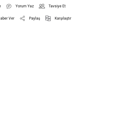
Yorum Yaz
Tavsiye Et
Haber Ver
Paylaş
Karşılaştır