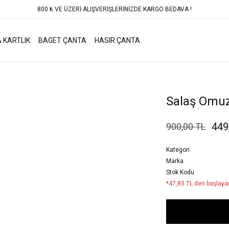
800 ₺ VE ÜZERİ ALIŞVERİŞLERİNİZDE KARGO BEDAVA !
 KARTLIK
BAGET ÇANTA
HASIR ÇANTA
Salaş Omuz
449
900,00 TL
Kategori
Marka
Stok Kodu
*47,83 TL den başlayan