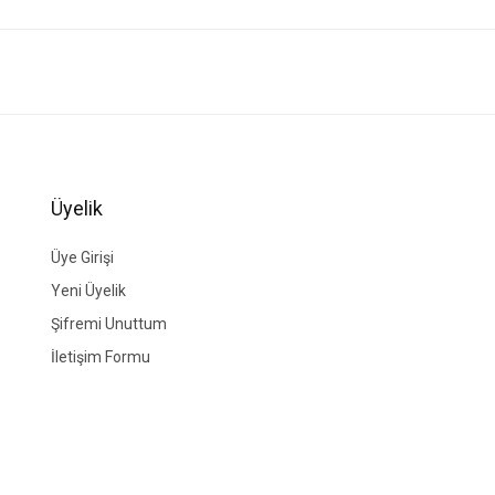
ğer konularda yetersiz gördüğünüz noktaları öneri formunu kullanarak tarafımıza i
Bu ürüne ilk yorumu siz yapın!
Yorum Yaz
Üyelik
Üye Girişi
Yeni Üyelik
Şifremi Unuttum
İletişim Formu
Gönder