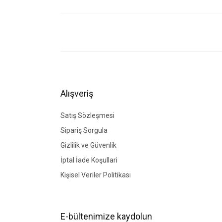
Bu ürünün fiyat bilgisi, resim, ürün açıklamalarında ve di
Görüş ve önerileriniz için teşekkür ederiz.
Ürün resmi kalitesiz, bozuk veya görüntülenemiyor.
Ürün açıklamasında eksik bilgiler bulunuyor.
Ürün bilgilerinde hatalar bulunuyor.
Alışveriş
Ürün fiyatı diğer sitelerden daha pahalı.
Bu ürüne benzer farklı alternatifler olmalı.
Satış Sözleşmesi
Sipariş Sorgula
Gizlilik ve Güvenlik
İptal İade Koşullari
Kişisel Veriler Politikası
E-bültenimize kaydolun