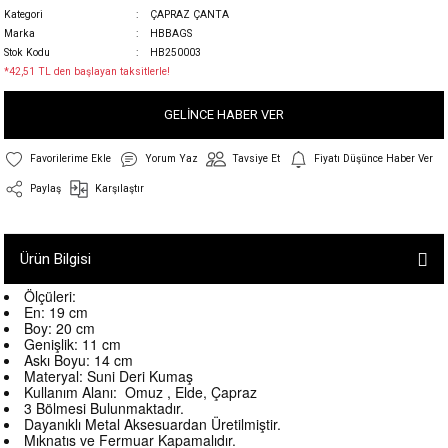
Kategori
ÇAPRAZ ÇANTA
Marka
HBBAGS
Stok Kodu
HB250003
*42,51 TL den başlayan taksitlerle!
GELİNCE HABER VER
Yorum Yaz
Tavsiye Et
Fiyatı Düşünce Haber Ver
Paylaş
Karşılaştır
Ürün Bilgisi
Ölçüleri:
En: 19 cm
Boy: 20 cm
Genişlik: 11 cm
Askı Boyu: 14 cm
Materyal: Suni Deri Kumaş
Kullanım Alanı: Omuz , Elde, Çapraz
3 Bölmesi Bulunmaktadır.
Dayanıklı Metal Aksesuardan Üretilmiştir.
Mıknatıs ve Fermuar Kapamalıdır.