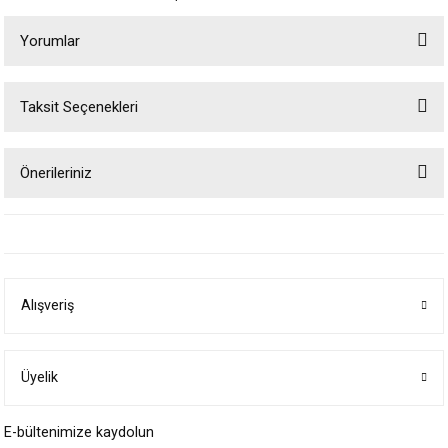
Yorumlar
Taksit Seçenekleri
Bu ürüne ilk yorumu siz yapın!
Önerileriniz
Yorum Yaz
Bu ürünün fiyat bilgisi, resim, ürün açıklamalarında ve diğer konularda
yetersiz gördüğünüz noktaları öneri formunu kullanarak tarafımıza
iletebilirsiniz.
Görüş ve önerileriniz için teşekkür ederiz.
Alışveriş
Ürün resmi kalitesiz, bozuk veya görüntülenemiyor.
Ürün açıklamasında eksik bilgiler bulunuyor.
Ürün bilgilerinde hatalar bulunuyor.
Üyelik
Ürün fiyatı diğer sitelerden daha pahalı.
E-bültenimize kaydolun
Bu ürüne benzer farklı alternatifler olmalı.