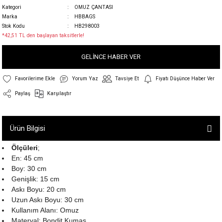
Kategori
OMUZ ÇANTASI
Marka
HBBAGS
Stok Kodu
HB298003
*42,51 TL den başlayan taksitlerle!
GELİNCE HABER VER
Yorum Yaz
Tavsiye Et
Fiyatı Düşünce Haber Ver
Paylaş
Karşılaştır
Ürün Bilgisi
Ölçüleri
;
En: 45 cm
Boy: 30 cm
Genişlik: 15 cm
Askı Boyu: 20 cm
Uzun Askı Boyu: 30 cm
Kullanım Alanı: Omuz
Materyal: Bondit Kumaş