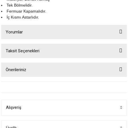
Tek Bölmelidir.
Fermuar Kapamalıdır.
İç Kısmı Astarlıdır.
Yorumlar
Taksit Seçenekleri
Bu ürüne ilk yorumu siz yapın!
Önerileriniz
Yorum Yaz
Bu ürünün fiyat bilgisi, resim, ürün açıklamalarında ve diğer konularda
yetersiz gördüğünüz noktaları öneri formunu kullanarak tarafımıza
iletebilirsiniz.
Görüş ve önerileriniz için teşekkür ederiz.
Alışveriş
Ürün resmi kalitesiz, bozuk veya görüntülenemiyor.
Ürün açıklamasında eksik bilgiler bulunuyor.
Ürün bilgilerinde hatalar bulunuyor.