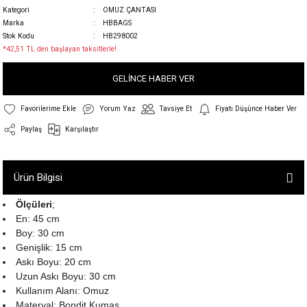
Kategori
OMUZ ÇANTASI
Marka
HBBAGS
Stok Kodu
HB298002
*42,51 TL den başlayan taksitlerle!
GELİNCE HABER VER
Yorum Yaz
Tavsiye Et
Fiyatı Düşünce Haber Ver
Paylaş
Karşılaştır
Ürün Bilgisi
Ölçüleri
;
En: 45 cm
Boy: 30 cm
Genişlik: 15 cm
Askı Boyu: 20 cm
Uzun Askı Boyu: 30 cm
Kullanım Alanı: Omuz
Materyal: Bondit Kumaş