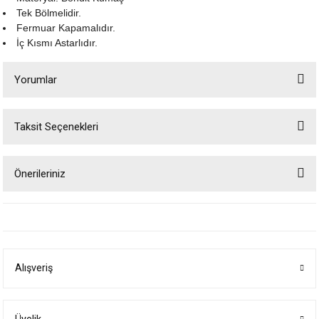
Tek Bölmelidir.
Fermuar Kapamalıdır.
İç Kısmı Astarlıdır.
Yorumlar
Taksit Seçenekleri
Bu ürüne ilk yorumu siz yapın!
Önerileriniz
Yorum Yaz
Bu ürünün fiyat bilgisi, resim, ürün açıklamalarında ve diğer konularda
yetersiz gördüğünüz noktaları öneri formunu kullanarak tarafımıza
iletebilirsiniz.
Görüş ve önerileriniz için teşekkür ederiz.
Alışveriş
Ürün resmi kalitesiz, bozuk veya görüntülenemiyor.
Ürün açıklamasında eksik bilgiler bulunuyor.
Ürün bilgilerinde hatalar bulunuyor.