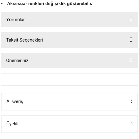
Aksesuar renkleri değişiklik gösterebilir.
Yorumlar
Taksit Seçenekleri
Bu ürüne ilk yorumu siz yapın!
Önerileriniz
Yorum Yaz
Bu ürünün fiyat bilgisi, resim, ürün açıklamalarında ve diğer konularda
yetersiz gördüğünüz noktaları öneri formunu kullanarak tarafımıza
iletebilirsiniz.
Görüş ve önerileriniz için teşekkür ederiz.
Alışveriş
Ürün resmi kalitesiz, bozuk veya görüntülenemiyor.
Ürün açıklamasında eksik bilgiler bulunuyor.
Ürün bilgilerinde hatalar bulunuyor.
Üyelik
Ürün fiyatı diğer sitelerden daha pahalı.