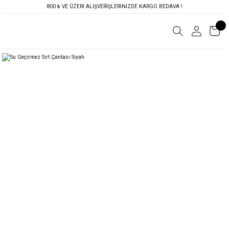
800 ₺ VE ÜZERİ ALIŞVERİŞLERİNİZDE KARGO BEDAVA !