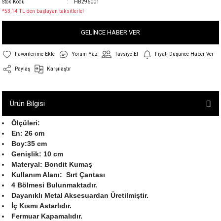
Stok Kodu
HB296001
*53,14 TL den başlayan taksitlerle!
GELİNCE HABER VER
Yorum Yaz
Tavsiye Et
Fiyatı Düşünce Haber Ver
Paylaş
Karşılaştır
Ürün Bilgisi
Ölçüleri:
En: 26 cm
Boy:35 cm
Genişlik: 10 cm
Materyal: Bondit Kumaş
Kullanım Alanı: Sırt Çantası
4 Bölmesi Bulunmaktadır.
Dayanıklı Metal Aksesuardan Üretilmiştir.
İç Kısmı Astarlıdır.
Fermuar Kapamalıdır.