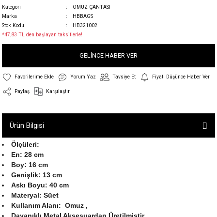
Kategori
OMUZ ÇANTASI
Marka
HBBAGS
Stok Kodu
HB321002
*47,83 TL den başlayan taksitlerle!
GELİNCE HABER VER
Yorum Yaz
Tavsiye Et
Fiyatı Düşünce Haber Ver
Paylaş
Karşılaştır
Ürün Bilgisi
Ölçüleri:
En: 28 cm
Boy: 16 cm
Genişlik: 13 cm
Askı Boyu: 40 cm
Materyal: Süet
Kullanım Alanı: Omuz ,
Dayanıklı Metal Aksesuardan Üretilmiştir.