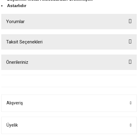
Astarlıdır
Yorumlar
Taksit Seçenekleri
Bu ürüne ilk yorumu siz yapın!
Önerileriniz
Yorum Yaz
Bu ürünün fiyat bilgisi, resim, ürün açıklamalarında ve diğer konularda
yetersiz gördüğünüz noktaları öneri formunu kullanarak tarafımıza
iletebilirsiniz.
Görüş ve önerileriniz için teşekkür ederiz.
Alışveriş
Ürün resmi kalitesiz, bozuk veya görüntülenemiyor.
Ürün açıklamasında eksik bilgiler bulunuyor.
Ürün bilgilerinde hatalar bulunuyor.
Üyelik
Ürün fiyatı diğer sitelerden daha pahalı.