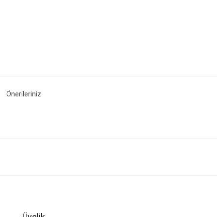
Önerileriniz
ğer konularda yetersiz gördüğünüz noktaları öneri formunu kullanarak tarafımıza i
Bu ürüne ilk yorumu siz yapın!
Yorum Yaz
Üyelik