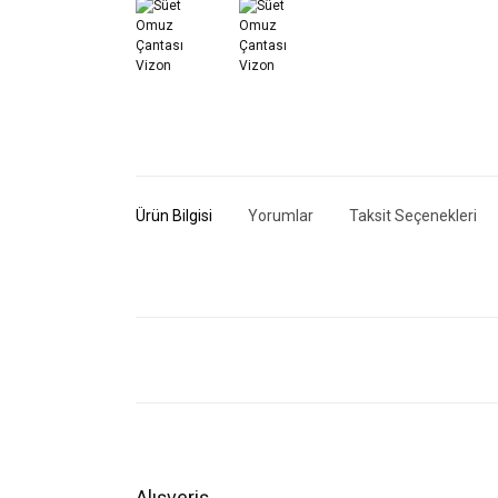
Ürün Bilgisi
Yorumlar
Taksit Seçenekleri
Bu ürünün fiyat bilgisi, resim, ürün açıklamalarında ve di
Görüş ve önerileriniz için teşekkür ederiz.
Ürün resmi kalitesiz, bozuk veya görüntülenemiyor.
Ürün açıklamasında eksik bilgiler bulunuyor.
Ürün bilgilerinde hatalar bulunuyor.
Alışveriş