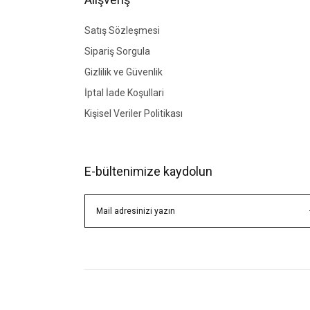
Ürün fiyatı diğer sitelerden daha pahalı.
Bu ürüne benzer farklı alternatifler olmalı.
Satış Sözleşmesi
Sipariş Sorgula
Gizlilik ve Güvenlik
İptal İade Koşullari
Kişisel Veriler Politikası
E-bültenimize kaydolun