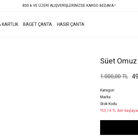
800 ₺ VE ÜZERİ ALIŞVERİŞLERİNİZDE KARGO BEDAVA !
 KARTLIK
BAGET ÇANTA
HASIR ÇANTA
Süet Omuz 
49
1.000,00 TL
Kategori
Marka
Stok Kodu
*53,14 TL den başlayan