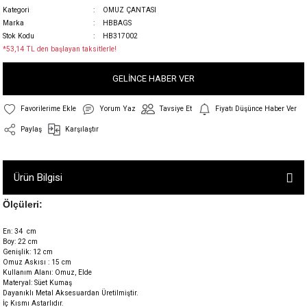
Kategori
OMUZ ÇANTASI
Marka
HBBAGS
Stok Kodu
HB317002
*53,14 TL den başlayan taksitlerle!
GELİNCE HABER VER
Yorum Yaz
Tavsiye Et
Fiyatı Düşünce Haber Ver
Paylaş
Karşılaştır
Ürün Bilgisi
Ölçüleri:
En: 34 cm
Boy: 22 cm
Genişlik: 12 cm
Omuz Askısı : 15 cm
Kullanım Alanı: Omuz, Elde
Materyal: Süet Kumaş
Dayanıklı Metal Aksesuardan Üretilmiştir.
İç Kısmı Astarlıdır.