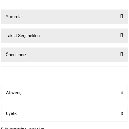
Yorumlar
Taksit Seçenekleri
Bu ürüne ilk yorumu siz yapın!
Önerileriniz
Yorum Yaz
Bu ürünün fiyat bilgisi, resim, ürün açıklamalarında ve diğer konularda
yetersiz gördüğünüz noktaları öneri formunu kullanarak tarafımıza
iletebilirsiniz.
Görüş ve önerileriniz için teşekkür ederiz.
Alışveriş
Ürün resmi kalitesiz, bozuk veya görüntülenemiyor.
Ürün açıklamasında eksik bilgiler bulunuyor.
Ürün bilgilerinde hatalar bulunuyor.
Üyelik
Ürün fiyatı diğer sitelerden daha pahalı.
Bu ürüne benzer farklı alternatifler olmalı.