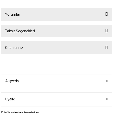
Yorumlar
Taksit Seçenekleri
Bu ürüne ilk yorumu siz yapın!
Önerileriniz
Yorum Yaz
Bu ürünün fiyat bilgisi, resim, ürün açıklamalarında ve diğer konularda
yetersiz gördüğünüz noktaları öneri formunu kullanarak tarafımıza
iletebilirsiniz.
Görüş ve önerileriniz için teşekkür ederiz.
Alışveriş
Ürün resmi kalitesiz, bozuk veya görüntülenemiyor.
Ürün açıklamasında eksik bilgiler bulunuyor.
Ürün bilgilerinde hatalar bulunuyor.
Üyelik
Ürün fiyatı diğer sitelerden daha pahalı.
Bu ürüne benzer farklı alternatifler olmalı.