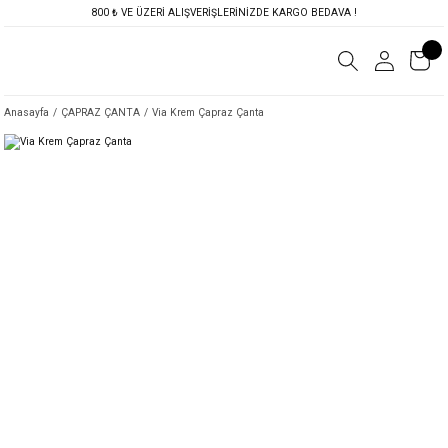
800 ₺ VE ÜZERİ ALIŞVERİŞLERİNİZDE KARGO BEDAVA !
Anasayfa
ÇAPRAZ ÇANTA
Via Krem Çapraz Çanta