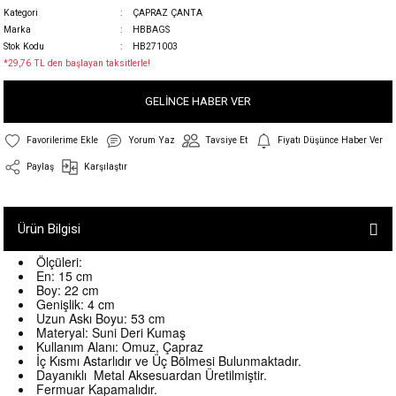
Kategori
ÇAPRAZ ÇANTA
Marka
HBBAGS
Stok Kodu
HB271003
*29,76 TL den başlayan taksitlerle!
GELİNCE HABER VER
Yorum Yaz
Tavsiye Et
Fiyatı Düşünce Haber Ver
Paylaş
Karşılaştır
Ürün Bilgisi
Ölçüleri:
En: 15 cm
Boy: 22 cm
Genişlik: 4 cm
Uzun Askı Boyu: 53 cm
Materyal: Suni Deri Kumaş
Kullanım Alanı: Omuz, Çapraz
İç Kısmı Astarlıdır ve Üç Bölmesi Bulunmaktadır.
Dayanıklı Metal Aksesuardan Üretilmiştir.
Fermuar Kapamalıdır.