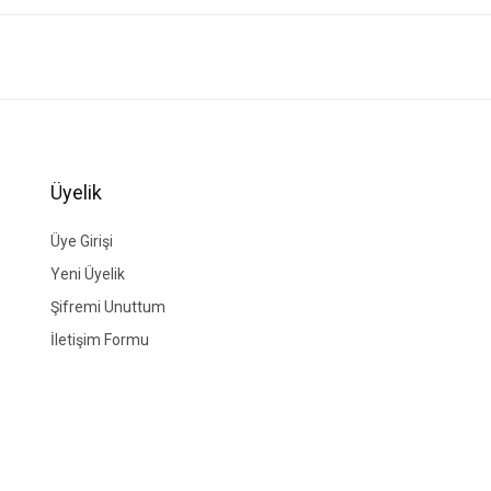
ğer konularda yetersiz gördüğünüz noktaları öneri formunu kullanarak tarafımıza i
Bu ürüne ilk yorumu siz yapın!
Yorum Yaz
Üyelik
Üye Girişi
Yeni Üyelik
Şifremi Unuttum
İletişim Formu
Gönder