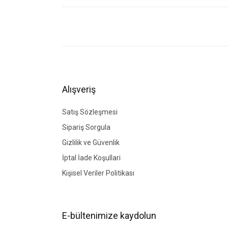
Bu ürünün fiyat bilgisi, resim, ürün açıklamalarında ve di
Görüş ve önerileriniz için teşekkür ederiz.
Ürün resmi kalitesiz, bozuk veya görüntülenemiyor.
Ürün açıklamasında eksik bilgiler bulunuyor.
Ürün bilgilerinde hatalar bulunuyor.
Alışveriş
Ürün fiyatı diğer sitelerden daha pahalı.
Bu ürüne benzer farklı alternatifler olmalı.
Satış Sözleşmesi
Sipariş Sorgula
Gizlilik ve Güvenlik
İptal İade Koşullari
Kişisel Veriler Politikası
E-bültenimize kaydolun