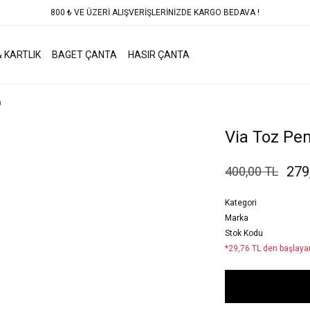
800 ₺ VE ÜZERİ ALIŞVERİŞLERİNİZDE KARGO BEDAVA !
 KARTLIK
BAGET ÇANTA
HASIR ÇANTA
a
Via Toz Pe
279
400,00 TL
Kategori
Marka
Stok Kodu
*29,76 TL den başlayan