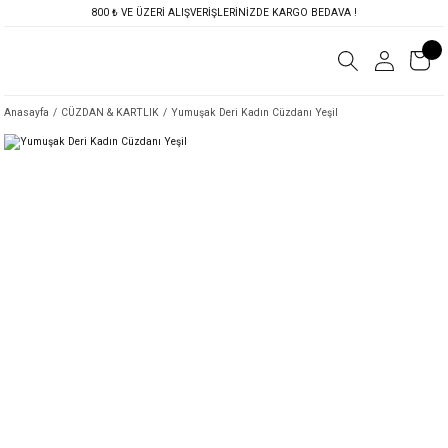
800 ₺ VE ÜZERİ ALIŞVERİŞLERİNİZDE KARGO BEDAVA !
Anasayfa
CÜZDAN & KARTLIK
Yumuşak Deri Kadın Cüzdanı Yeşil