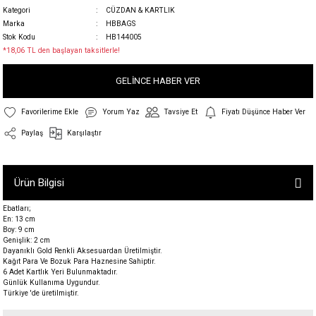
Kategori
CÜZDAN & KARTLIK
Marka
HBBAGS
Stok Kodu
HB144005
*18,06 TL den başlayan taksitlerle!
GELİNCE HABER VER
Yorum Yaz
Tavsiye Et
Fiyatı Düşünce Haber Ver
Paylaş
Karşılaştır
Ürün Bilgisi
Ebatları;
En: 13 cm
Boy: 9 cm
Genişlik: 2 cm
Dayanıklı Gold Renkli Aksesuardan Üretilmiştir.
Kağıt Para Ve Bozuk Para Haznesine Sahiptir.
6 Adet Kartlık Yeri Bulunmaktadır.
Günlük Kullanıma Uygundur.
Türkiye 'de üretilmiştir.