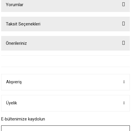
Yorumlar
Taksit Seçenekleri
Bu ürüne ilk yorumu siz yapın!
Önerileriniz
Yorum Yaz
Bu ürünün fiyat bilgisi, resim, ürün açıklamalarında ve diğer konularda
yetersiz gördüğünüz noktaları öneri formunu kullanarak tarafımıza
iletebilirsiniz.
Görüş ve önerileriniz için teşekkür ederiz.
Alışveriş
Ürün resmi kalitesiz, bozuk veya görüntülenemiyor.
Ürün açıklamasında eksik bilgiler bulunuyor.
Ürün bilgilerinde hatalar bulunuyor.
Üyelik
Ürün fiyatı diğer sitelerden daha pahalı.
E-bültenimize kaydolun
Bu ürüne benzer farklı alternatifler olmalı.